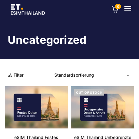
0
Uncategorized
Filter
OUT OF STOCK
eSIM Thailand Festes
eSIM Thailand Unbegrenzte