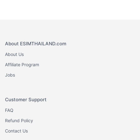
EUR
weist
mehrere
Varianten
auf.
Die
Optionen
About ESIMTHAILAND.com
können
About Us
auf
Affiliate Program
der
Produktseite
Jobs
gewählt
werden
Customer Support
FAQ
Refund Policy
Contact Us